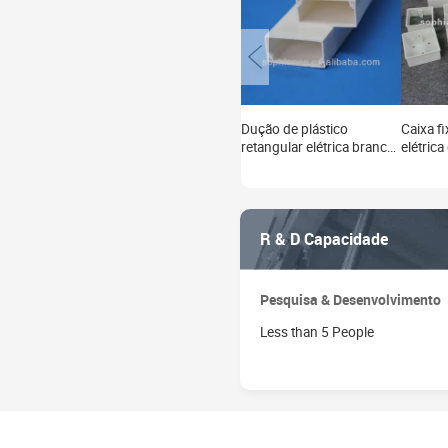
Dução de plástico
Caixa f
retangular elétrica branca
elétrica
do pvc
fabrica
parede
R & D Capacidade
Pesquisa & Desenvolvimento
Less than 5 People