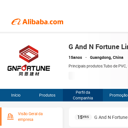
G And N Fortune Li
15anos
Guangdong, China
Principais produtos:Tubo de PVC, C
Perfil da
Início
Produtos
Promoção
Companhia
Visão Geral da
15
G And N Fortune
YRS
empresa