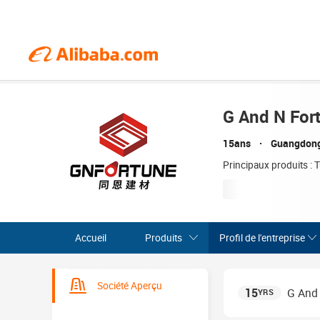
G And N For
15ans
Guangdong
Principaux produits : 
Accueil
Produits
Profil de l'entreprise
Société Aperçu
15
G And 
YRS